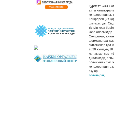
Құрметті «ХХ Сә
атты халықарал
конференциясы 
Конференция қ
шығарылды, Сізд
тізімін қоса бер
көре аласыздар.
Сондай-ақ, жина
форматында жүкт
сілтемелер қол ж
2020 жылдың 18
жинақтар, серти
дипломдар, алғы
облысынан тыс 
конференцияға 
оқу орн...
Толығырақ