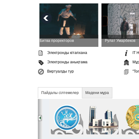
ы
Битва проректоров
Рулат Умарбеков
Электронды кітапхана
IT 
Электронды анықтама
Мұр
Виртуалды тур
"To
Пайдалы сiлтемелер
Мәдени мұра