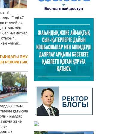
итеті
алды. Енді 47
на келмей-ақ
лды. Сонымен
ің әр қызметкері
е отырып,
інен жұмыс...
АТЫНДАҒЫ ПМУ-
ДІҢ РЕКОРДТЫҚ
тердің 86%-ы
тілеуге қатысуға
барлық жылдар
стыруға және
тілек
кордтық