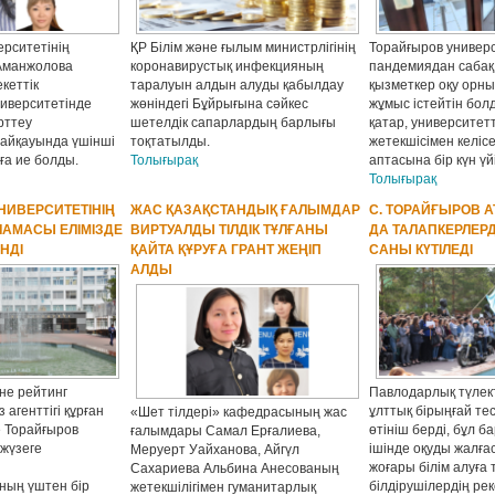
ерситетінің
ҚР Білім және ғылым министрлігінің
Торайғыров универс
Аманжолова
коронавирустық инфекцияның
пандемиядан сабақ 
кеттік
таралуын алдын алуды қабылдау
қызметкер оқу орны
иверситетінде
жөніндегі Бұйрығына сәйкес
жұмыс істейтін бо
рттеу
шетелдік сапарлардың барлығы
қатар, университетт
айқауында үшінші
тоқтатылды.
жетекшісімен келіс
ға ие болды.
Толығырақ
аптасына бір күн үй
Толығырақ
НИВЕРСИТЕТІНІҢ
ЖАС ҚАЗАҚСТАНДЫҚ ҒАЛЫМДАР
С. ТОРАЙҒЫРОВ 
ЛАМАСЫ ЕЛІМІЗДЕ
ВИРТУАЛДЫ ТІЛДІК ТҰЛҒАНЫ
ДА ТАЛАПКЕРЛЕР
ЕНДІ
ҚАЙТА ҚҰРУҒА ГРАНТ ЖЕҢІП
САНЫ КҮТІЛЕДІ
АЛДЫ
не рейтинг
Павлодарлық түлек
з агенттігі құрған
ұлттық бірыңғай тес
«Шет тілдері» кафедрасының жас
е Торайғыров
өтініш берді, бұл 
ғалымдары Самал Ерғалиева,
 жүзеге
ішінде оқуды жалға
Меруерт Уайханова, Айгүл
жоғары білім алуға 
Сахариева Альбина Анесованың
ның үштен бір
білдірушілердің ре
жетекшілігімен гуманитарлық