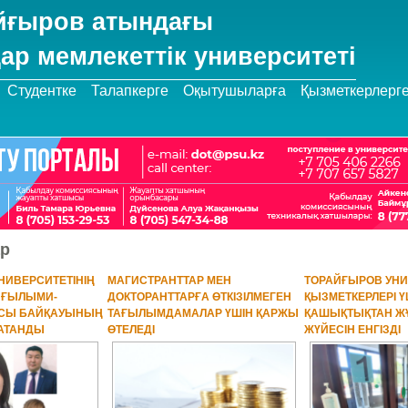
йғыров атындағы
ар мемлекеттік университеті
Студентке
Талапкерге
Оқытушыларға
Қызметкерлерг
р
НИВЕРСИТЕТІНІҢ
МАГИСТРАНТТАР МЕН
ТОРАЙҒЫРОВ УНИ
І ҒЫЛЫМИ-
ДОКТОРАНТТАРҒА ӨТКІЗІЛМЕГЕН
ҚЫЗМЕТКЕРЛЕРІ Ү
ЫСЫ БАЙҚАУЫНЫҢ
ТАҒЫЛЫМДАМАЛАР ҮШІН ҚАРЖЫ
ҚАШЫҚТЫҚТАН ЖҰ
 АТАНДЫ
ӨТЕЛЕДІ
ЖҮЙЕСІН ЕНГІЗДІ