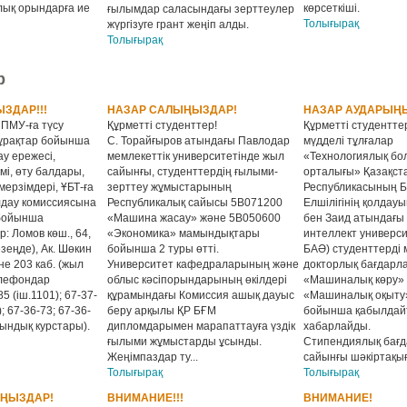
лық орындарға ие
көрсеткіші.
ғылымдар саласындағы зерттеулер
Толығырақ
жүргізуге грант жеңіп алды.
Толығырақ
р
ЗДАР!!!
НАЗАР САЛЫҢЫЗДАР!
НАЗАР АУДАРЫҢЫ
 ПМУ-ға түсу
Құрметті студенттер!
Құрметті студентте
ұрақтар бойынша
С. Торайғыров атындағы Павлодар
мүдделі тұлғалар
у ережесі,
мемлекеттік университетінде жыл
«Технологиялық бо
мі, өту балдары,
сайынғы, студенттердің ғылыми-
орталығы» Қазақст
мерзімдері, ҰБТ-ға
зерттеу жұмыстарының
Республикасының Б
лдау комиссиясына
Республикалық сайысы 5B071200
Елшілігінің қолда
бойынша
«Машина жасау» және 5В050600
бен Заид атындағ
: Ломов көш., 64,
«Экономика» мамындықтары
интеллект универси
езеңде), Ак. Шөкин
бойынша 2 туры өтті.
БАӘ) студенттерді 
не 203 каб. (жыл
Университет кафедраларының және
докторлық бағдарл
елефондар
облыс кәсіпорындарының өкілдері
«Машиналық көру»
5 (іш.1101); 67-37-
құрамындағы Комиссия ашық дауыс
«Машиналық оқыту
); 67-36-73; 67-36-
беру арқылы ҚР БҒМ
бойынша қабылда
йындық курстары).
дипломдарымен марапаттауға үздік
хабарлайды.
ғылыми жұмыстарды ұсынды.
Стипендиялық бағда
Жеңімпаздар ту...
сайынғы шәкіртақыға
Толығырақ
Толығырақ
ЫҢЫЗДАР!
ВНИМАНИЕ!!!
ВНИМАНИЕ!