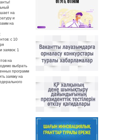
анты!
льный
ашает на
ратуру и
грамм на
:
нтов: с 10
бря
и заявок: 1
нтов на
ходимо выбрать
ленных программ
ить заявку на
федерального