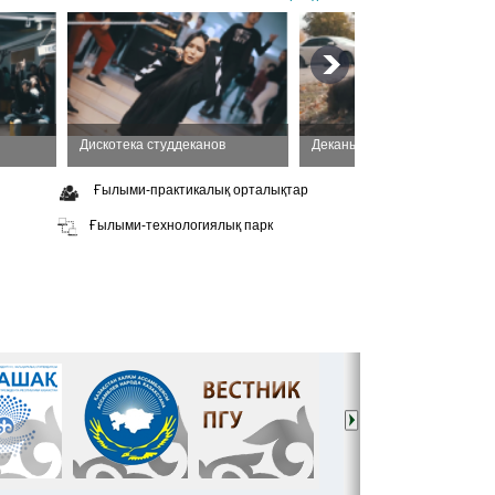
Дискотека студдеканов
Деканы тоже люди
Cr
Ғылыми-практикалық орталықтар
Ғылыми-технологиялық парк