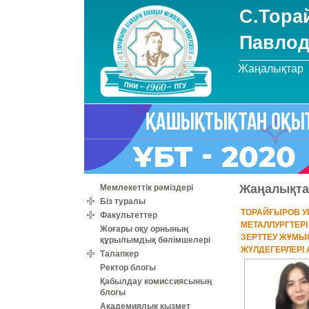
С.Тора
Павлод
Жаңалықтар
Жаңалықта
Мемлекеттік рәміздері
Біз туралы
ТОРАЙҒЫРОВ У
Факультеттер
МЕТАЛЛУРГТЕР
Жоғары оқу орнының
ЗЕРТТЕУ ЖҰМ
құрылымдық бөлімшелері
ЖҮЛДЕГЕРЛЕРІ
Талапкер
Ректор блогы
Қабылдау комиссиясының
блогы
Академиялық қызмет