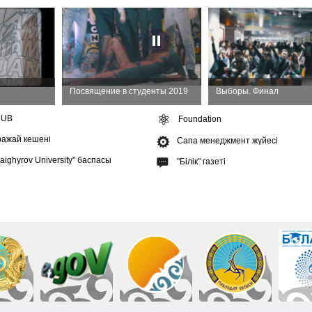
Посвящение в студенты 2019
Выборы. Финал
HUB
Foundation
ажай кешені
Сапа менеджмент жүйесі
raighyrov University" баспасы
"Білік" газеті