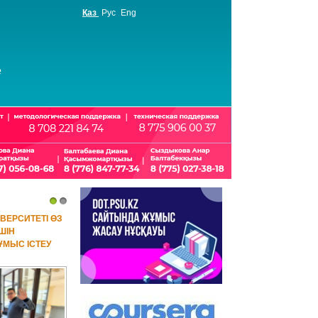
Қаз
Рус
Eng
е
1
2
ВЕРСИТЕТІ ӨЗ
ШІН
МЫС ІСТЕУ