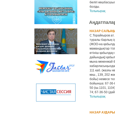
бөлігі көшбасшы
болды.
Толығырақ
Аңдатпала
НАЗАР САЛЫҢЫ
С.Торайғыров ат.
туралы барлық с
(ЖОО-на қабылда
мамандықтар тізі
өтініш қабылдау 
дайындық) қабы
мына мекенжай 
хабарласыңыздар
111 каб. (жазғы к
көш., 139, 202 жә
бойы) немесе т
бойынша: 67-36-8
50 (іш.1101, 1104
74; 67-36-50 (да
Толығырақ
НАЗАР АУДАР