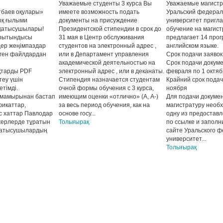
Уважаемые студенты 3 курса Вы
Уважаемые магистр
тбаев оқулары»
имеете возможность подать
Уральский федера
ық ғылыми
документы на присуждение
университет пригл
қатысушылары!
Президентской стипендии в срок до
обучение на магист
орытындысы
31 мая в Центр обслуживания
предлагает 14 про
ер жеңімпаздар
студентов на электронный адрес
,
английском языке.
ілген файлдардан
или в Департамент управления
Срок подачи заявок
академической деятельностью на
Срок подачи докуме
қтарды PDF
электронный адрес
, или в деканаты.
февраля по 1 октя
еу үшін
Стипендия назначается студентам
Крайний срок подач
етімді.
очной формы обучения с 3 курса,
ноября
 мамырынан бастап
имеющим оценки «отлично» (А, А-)
Для подачи докуме
фикаттар,
за весь период обучения, как на
магистратуру необ
с хаттар Павлодар
основе госу...
одну из предостав
жерлерде тұратын
Толығырақ
по ссылке и заполн
қатысушылардың
сайте Уральского 
университет...
Толығырақ