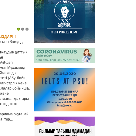
1
2
3
ЗДАР!!!
р мен басқа да
лжаудың ұлттық
ан
АӘ-дегі
уымен Мұхаммед
ы Жасанды
теті (Абу-Даби,
магистрлік және
амалар бойынша,
 және
» мамандықтары
йтындығын
рлама оқуға, ай
, тұр...