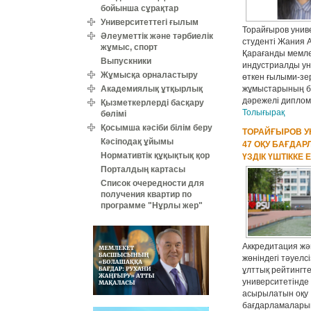
бойынша сұрақтар
Университеттегі ғылым
Торайғыров унив
Әлеуметтік және тәрбиелік
студенті Жания 
жұмыс, спорт
Қарағанды мемле
Выпускники
индустриалды ун
Жұмысқа орналастыру
өткен ғылыми-зе
Академиялық ұтқырлық
жұмыстарының б
дәрежелі диплом
Қызметкерлерді басқару
Толығырақ
бөлімі
Қосымша кәсіби білім беру
ТОРАЙҒЫРОВ У
Кәсіподақ ұйымы
47 ОҚУ БАҒДАР
Нормативтік құқықтық қор
ҮЗДІК ҮШТІККЕ 
Порталдың картасы
Список очередности для
получения квартир по
программе "Нұрлы жер"
Аккредитация жә
жөніндегі тәуелсі
ұлттық рейтингт
университетінде
асырылатын оқу
бағдарламалары