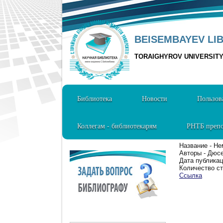
BEISEMBAYEV LI
TORAIGHYROV UNIVERSIT
Библиотека
Новости
Пользов
Коллегам - библиотекарям
РНТБ препо
Название - Не
Авторы - Дюсе
Дата публикац
Количество ст
Ссылка