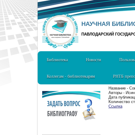
НАУЧНАЯ БИБЛИО
ПАВЛОДАРСКИЙ ГОСУДАР
Библиотека
Новости
Пользов
Коллегам - библиотекарям
РНТБ препо
Название - С
Авторы - Исин
Дата публикац
Количество ст
Ссылка