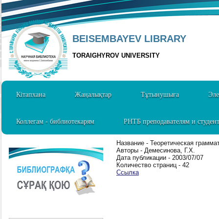
BEISEMBAYEV LIBRARY
TORAIGHYROV UNIVERSITY
Кітапхана
Жаңалықтар
Тұтынушыға
Эле
Коллегам - библиотекарям
РНТБ преподавателям и студен
Название - Теоретическая грамма
Авторы - Демесинова, Г.Х.
Дата публикации - 2003/07/07
Количество страниц - 42
Ссылка