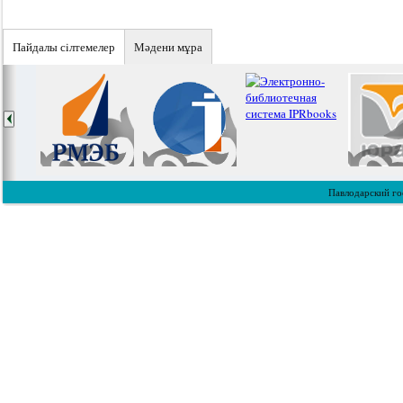
Пайдалы сiлтемелер
Мәдени мұра
Павлодарский го