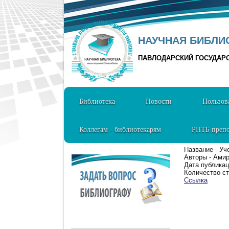
НАУЧНАЯ БИБЛИО
ПАВЛОДАРСКИЙ ГОСУДАР
Библиотека
Новости
Пользов
Коллегам - библиотекарям
РНТБ препо
Название - Уч
Авторы - Амир
Дата публикац
Количество ст
Ссылка