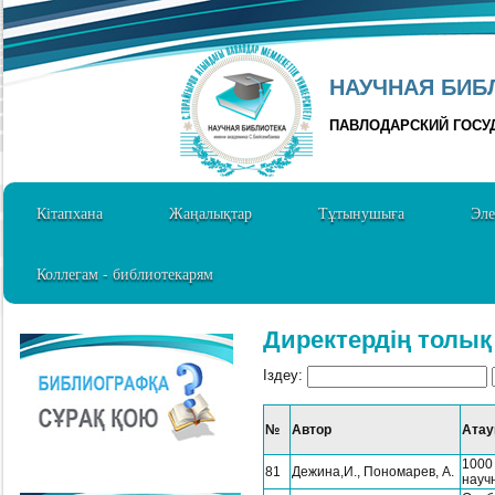
НАУЧНАЯ БИБЛ
ПАВЛОДАРСКИЙ ГОСУ
Кітапхана
Жаңалықтар
Тұтынушыға
Эле
Коллегам - библиотекарям
Директердің толық
Іздеу:
№
Автор
Ата
1000
81
Дежина,И., Пономарев, А.
науч