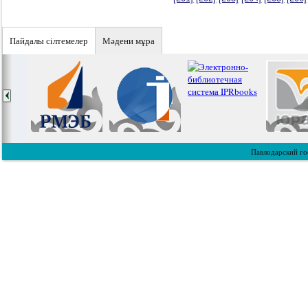
Пайдалы сiлтемелер
Мәдени мұра
Павлодарский го