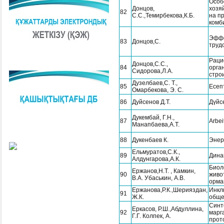
Особ
Донцов,
хозя
82
С.С.,Темирбекова,К.Б.
на п
комб
Эффе
83
Донцов,С.
труд
Раци
Донцов,С.С.,
84
орга
Сидорова,Л.А.
стро
Дузелбаев,С. Т.,
85
Есеп
Омарбекова, Э. С.
86
Дуйсенов Д.Т.
Дүйс
Дукембай, Г.Н.,
87
Arbei
Манапбаева,А.Т.
88
Дукенбаев К.
Энер
Ельмуратов,С.К.,
89
Дина
Алдунгарова,А.К.
Биол
Ержанов,Н.Т. , Камкин,
90
живо
В.А. Убаськин, А.В.
орма
Ержанова,Р.К.,Шерияздан,
Инкл
91
Ж.К.
обще
Синт
Еркасов, Р.Ш.,Абдуллина,
92
марг
Г.Г. Колпек, А.
прот