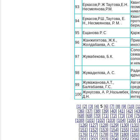
Кван
Еркасов,Р. Ж Таутова,Е.Н.
93
геом
Несмеянова,P.M.
нике
Кван
Еркасов,Р.Ш.,Таутова, Е.
94
прот
Н., Несмеянова, Р. М. .
бери
95
Ещанова Р. С
Қар
Жанжигитова, Ж.К.,
Прие
96
Жолдабаева, А. С.
инос
Сопо
сема
97
Жумабекова, Б.К.
сопо
и не
Ради
98
Жумадилова, А. С.
құры
Жумажанова,А.Т.,
Авто
99
Балгабаева, Г.С.
сред
Жунусова, A. P.,Назымбек,
Әлеу
100
Д.Н.
инте
[1]
[2]
[3]
[4]
5
[6]
[7]
[8]
[9]
[10]
[1
[36]
[37]
[38]
[39]
[40]
[41]
[42]
[43
[68]
[69]
[70]
[71]
[72]
[73]
[74]
[75
[100]
[101]
[102]
[103]
[104]
[105]
[
[126]
[127]
[128]
[129]
[130]
[131]
[151]
[152]
[153]
[154]
[155]
[156]
[176]
[177]
[178]
[179]
[180]
[181]
[201]
[202]
[203]
[204]
[205]
[206]