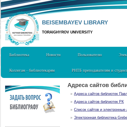
BEISEMBAYEV LIBRARY
TORAIGHYROV UNIVERSITY
Библиотека
Новости
Пользователю
Элек
Коллегам - библиотекарям
РНТБ преподавателям и студен
Адреса сайтов библи
Адреса сайтов библиотек Пав
Адреса сайтов библиотек РК
Список сайтов и электронные
Электронная библиотека Grebe