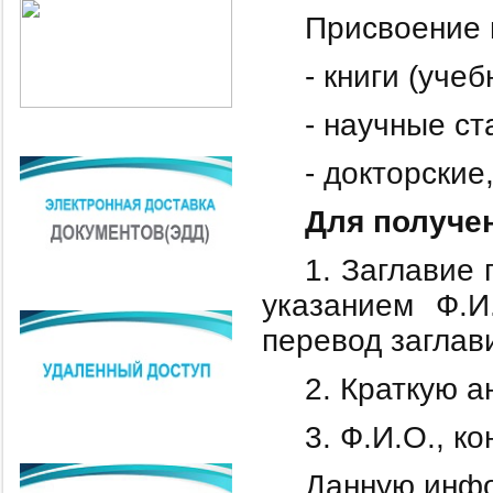
Присвоение и
- книги (уче
- научные ст
- докторские
Для получе
1. Заглавие
указанием Ф.И
перевод заглави
2. Краткую 
3. Ф.И.О., к
Данную инфо