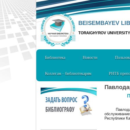
BEISEMBAYEV LI
TORAIGHYROV UNIVERSIT
Библиотека
Новости
Пользов
Коллегам - библиотекарям
РНТБ препо
Павлода
П
Павлод
обслуживание
Республики Ка