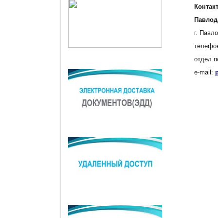
Контак
Павлод
г. Павл
телефо
отдел п
е-mail: