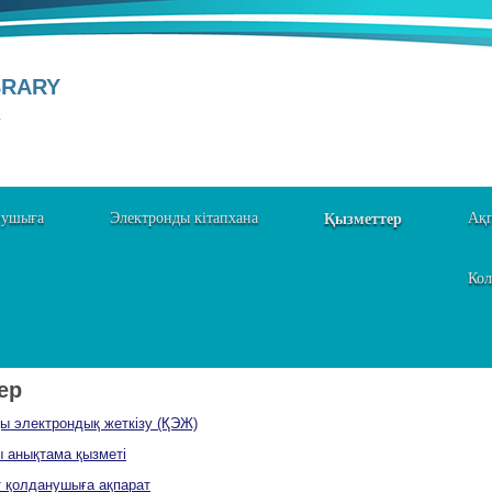
BRARY
Y
нушыға
Электронды кітапхана
Қызметтер
Ақп
Кол
ер
ы электрондық жеткізу (ҚЭЖ)
 анықтама қызметі
 қолданушыға ақпарат