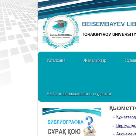
BEISEMBAYEV LI
TORAIGHYROV UNIVERSIT
Кітапхана
Жаңалықтар
Тұты
РНТБ преподавателям и студентам
Қызметт
Құжаттард
Виртуалды
Абонемент