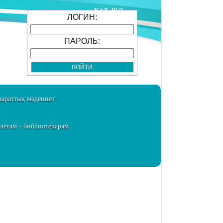
KAZ
RUS
ЛОГИН:
ПАРОЛЬ:
араттық мәдениет
легам - библиотекарям