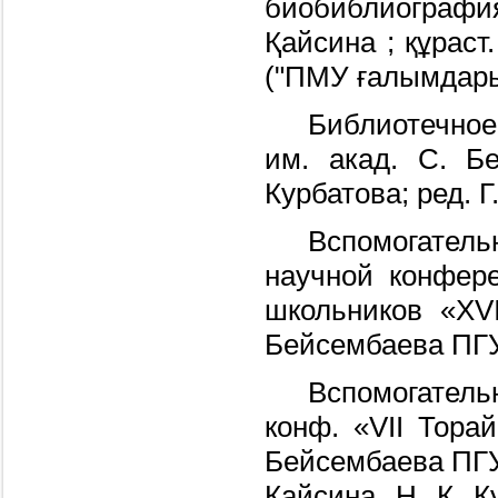
биобиблиографи
Қайсина ; құраст.
("ПМУ ғалымдары"
Библиотечное
им. акад. С. Б
Курбатова; ред. Г
Вспомогате
научной конфере
школьников «ХV
Бейсембаева ПГУ 
Вспомогатель
конф. «VII Тора
Бейсембаева ПГУ и
Кайсина, Н. К. К