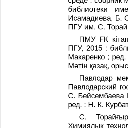
среде : сборник 
библиотеки им
Исамадиева, Б. С
ПГУ им. С. Торай
ПМУ ҒК кiта
ПГУ, 2015 : библи
Макаренко ; ред. 
Мәтiн қазақ, орыс
Павлодар мем
Павлодарский го
С. Бейсембаева П
ред. : Н. К. Курба
С. Торайғы
Химиялық техно