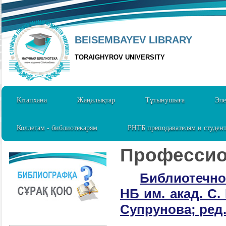
BEISEMBAYEV LIBRARY
TORAIGHYROV UNIVERSITY
Кітапхана
Жаңалықтар
Тұтынушыға
Эле
Коллегам - библиотекарям
РНТБ преподавателям и студен
Профессио
Библиотечное
НБ им. акад. С.
Супрунова; ред. 