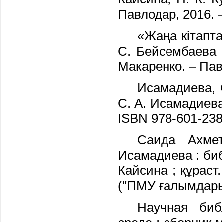
Павлодар, 2016. –
«Жаңа кітапта
С. Бейсембаева П
Макаренко. – Павл
Исамадиева, 
С. А. Исамадиева,
ISBN 978-601-238
Саида Ахме
Исамадиева : библ
Кайсина ; құраст.
("ПМУ ғалымдары"
Научная биб