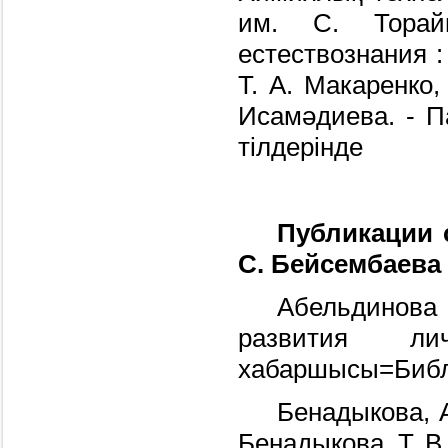
им. С. Торайг
естествознания :
Т. А. Макаренко,
Исамәдиева. - Па
тілдерінде
Публикации 
С. Бейсембаева 
Абельдинова 
развития ли
хабаршысы=Библио
Бенадыкова, А
Бенадыкова, Т. В. 