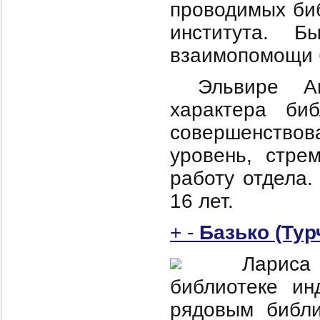
проводимых биб
института. Б
взаимопомощи 
Эльвире А
характера биб
совершенство
уровень, стре
работу отдела.
16 лет.
+
-
Базько (Ту
Лариса
библиотеке ин
рядовым библи