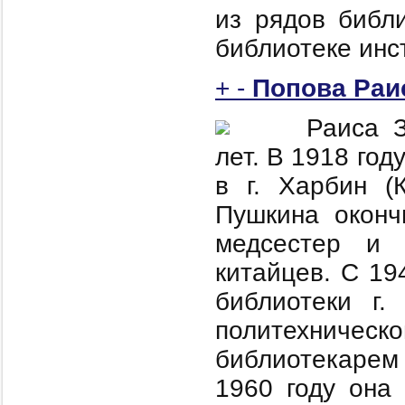
из рядов библ
библиотеке инс
+
-
Попова Раи
Раиса 
лет. В 1918 год
в г. Харбин (
Пушкина оконч
медсестер и 
китайцев. С 19
библиотеки г.
политехничес
библиотекарем
1960 году она