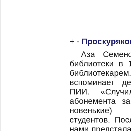
+
-
Проскуряко
Аза Семен
библиотеки в 
библиотекарем
вспоминает д
ПИИ. «Случи
абонемента з
новенькие) 
студентов. По
нами предстала