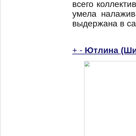
всего коллекти
умела налажив
выдержана в с
+
-
Ютлина (Ши