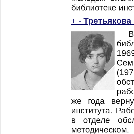
библиотеке инс
+
-
Третьякова
В
биб
196
Сем
(19
обс
рабо
же года верну
института. Раб
в отделе обс
методическом.