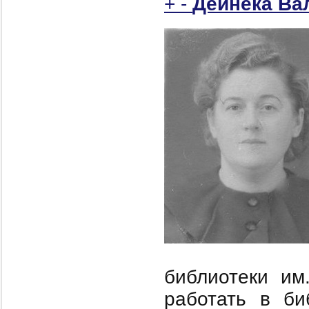
+
-
Дейнека Ва
библиотеки им
работать в би