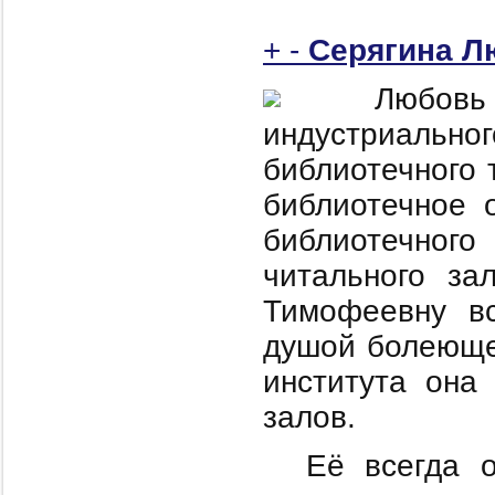
+
-
Серягина Л
Любов
индустриальн
библиотечного 
библиотечное 
библиотечног
читального за
Тимофеевну вс
душой болеющег
института она
залов.
Её всегда 