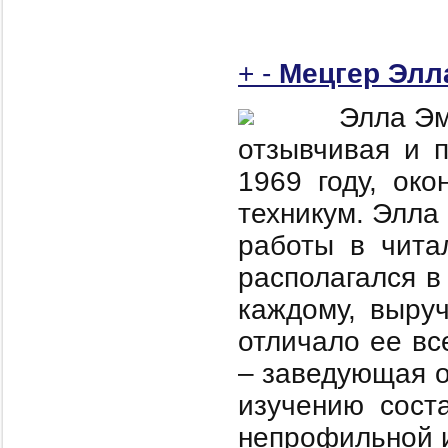
+
-
Мецгер Элл
Элла Эм
отзывчивая и 
1969 году, ок
техникум. Элла
работы в чита
располагался 
каждому, выруч
отличало ее вс
– заведующая о
изучению сост
непрофильной и