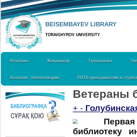
BEISEMBAYEV LIBRARY
TORAIGHYROV UNIVERSITY
Кітапхана
Жаңалықтар
Тұтынушыға
Эле
Коллегам - библиотекарям
РНТБ преподавателям и студен
Ветераны 
+
-
Голубинска
Перва
библиотеку и