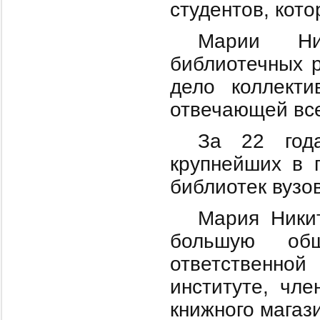
студентов, кот
Марии Ни
библиотечных 
дело коллекти
отвечающей вс
За 22 год
крупнейших в 
библиотек вузов
Мария Никит
большую общ
ответственно
институте, чле
книжного магаз