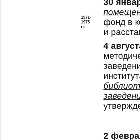
30 янва
помеще
1971-
фонд в 
1975
гг.
и расста
4 август
методич
заведен
институт
библиот
заведен
утвержде
2 февра