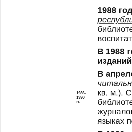
1988 го
республ
библиоте
воспита
В 1988 
изданий
В апрел
читальн
кв. м.).
1986-
1990
библиот
гг.
журнало
языках п