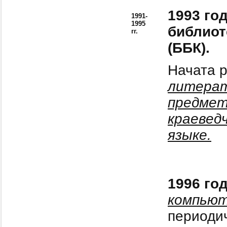
1993 год
1991-
1995
библиот
гг.
(ББК).
Начата 
литерат
предмет
краевед
языке.
1996 го
компьют
периодич