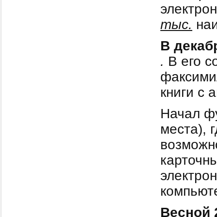
электро
тыс.
наи
В декаб
.
В его с
факсимил
книги с 
Начал ф
места), 
возможно
карточны
электрон
компьют
Весной 