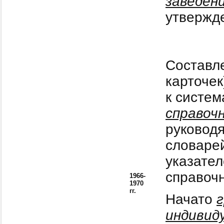
заведен
утвержде
Составл
карточек
к систем
справоч
руководя
словаре
указател
справоч
1966-
1970
гг.
Начато
индивид