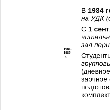
В
1984 г
на УДК (
С
1 сент
читальн
зал пер
1981-
1985
Студенты
гг.
группов
(дневное
заочное 
подгото
комплект