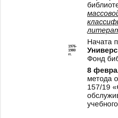
библиот
массово
классиф
литера
Начата п
1976-
Универс
1980
гг.
Фонд биб
8 февра
метода о
157/19 «
обслужи
учебного