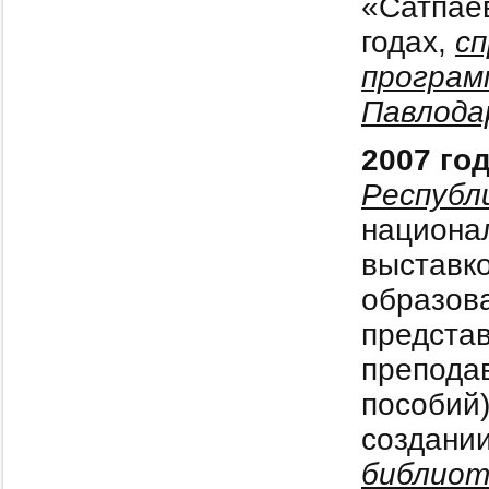
«Сатпаев
годах,
с
програм
Павлода
2007 го
Республ
национал
выставк
образова
предста
препода
пособий
создани
библиот