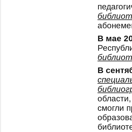
педагог
библиот
абонемен
В мае 2
Республ
библиот
В сентя
специал
библиог
области
смогли 
образова
библиот