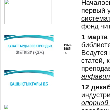
Началос
первый 
системат
фонд чит
1 марта
библиоте
1960-
1965
Ведутся 
гг.
статей, 
преподав
алфавит
12 дека
индустри
опорной