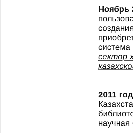
Ноябрь 
пользова
создания
приобре
система
сектор 
казахск
2011 год
Казахст
библиот
научная