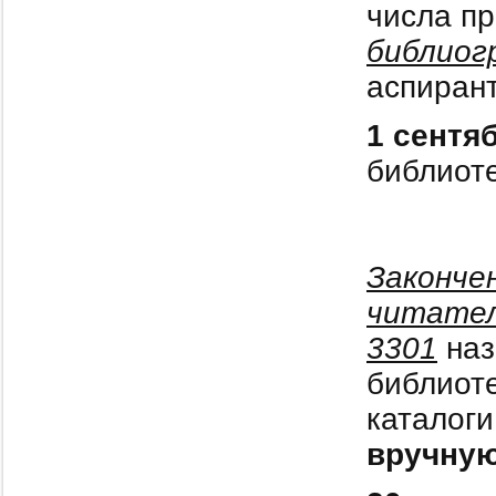
числа п
библиог
аспирант
1 сентя
библиоте
Законче
читател
3301
наз
библиоте
каталоги
вручную