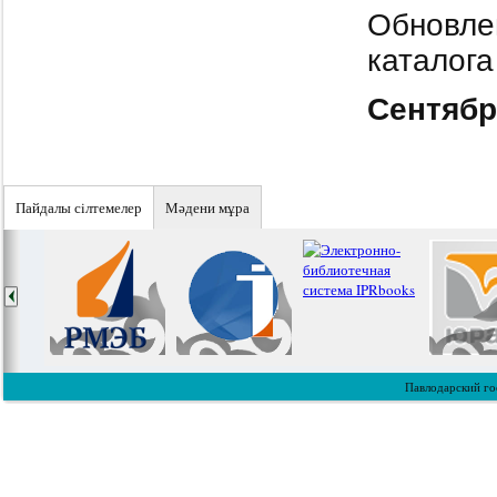
Обновле
каталога
Сентяб
Пайдалы сiлтемелер
Мәдени мұра
Павлодарский го