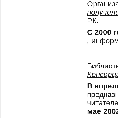
Организ
получил
РК.
С 2000 
,
информа
Библиоте
Консорц
В апрел
предназ
читател
мае 200