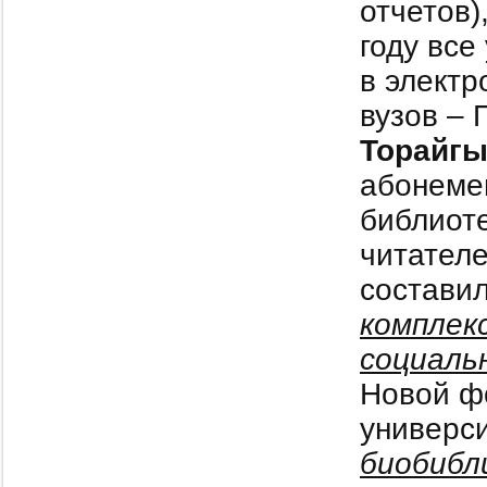
отчетов)
году все
в элект
вузов – 
Торайгы
абонемен
библиот
читателе
состави
комплек
социаль
Новой ф
универс
биобибл