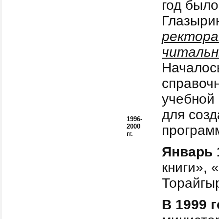
год было
Глазырин
ректор
читальн
Началос
справоч
учебной 
для созд
1996-
2000
програ
гг.
Январь 
книги», 
Торайгы
В 1999 