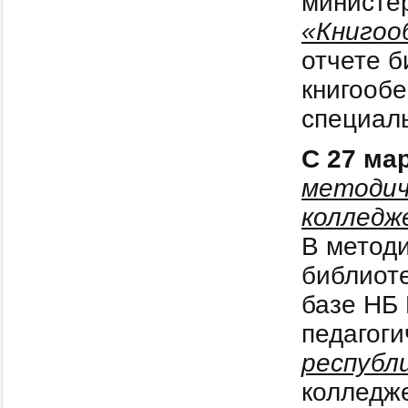
министе
«Книгоо
отчете 
книгообе
специаль
С 27 ма
методич
колледж
В метод
библиот
базе НБ 
педагоги
республ
колледж