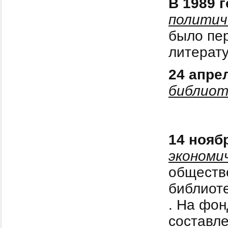
В 1989 
политич
было пе
литерат
24 апре
библиот
14 нояб
экономич
обществ
библиот
. На фон
составл