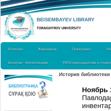
BEISEMBAYEV LIBRARY
TORAIGHYROV UNIVERSITY
Кітапхана
Жаңалықтар
Тұтынушыға
Эле
Коллегам - библиотекарям
РНТБ преподавателям и студен
История библиотеки 
Ноябрь 
Павлодар
инвентар