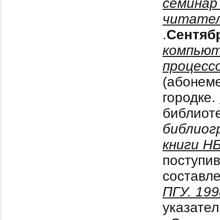
семинар
читател
.
Сентябр
компьют
процесс
(абонеме
городке.
библиот
библиог
книги Н
поступив
составл
ПГУ. 19
указател