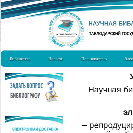
НАУЧНАЯ БИБЛ
ПАВЛОДАРСКИЙ ГОСУ
Библиотека
Новости
Пользователю
Элек
Научная би
эл
– репродуцир