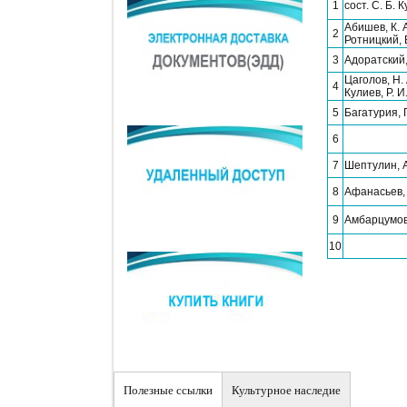
1
сост. С. Б. 
Абишев, К. А
2
Ротницкий, В
3
Адоратский,
Цаголов, Н. 
4
Кулиев, Р. И
5
Багатурия, Г
6
7
Шептулин, А
8
Афанасьев, 
9
Амбарцумов,
10
Полезные ссылки
Культурное наследие