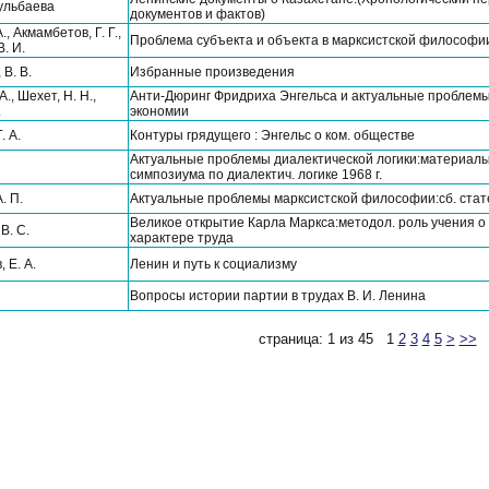
Кульбаева
документов и фактов)
., Акмамбетов, Г. Г.,
Проблема субъекта и объекта в марксистской философи
. И.
 В. В.
Избранные произведения
А., Шехет, Н. Н.,
Анти-Дюринг Фридриха Энгельса и актуальные проблем
.
экономии
. А.
Контуры грядущего : Энгельс о ком. обществе
Актуальные проблемы диалектической логики:материалы
симпозиума по диалектич. логике 1968 г.
. П.
Актуальные проблемы марксистской философии:сб. стате
Великое открытие Карла Маркса:методол. роль учения о
В. С.
характере труда
 Е. А.
Ленин и путь к социализму
Вопросы истории партии в трудах В. И. Ленина
страница: 1 из 45
1
2
3
4
5
>
>>