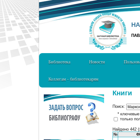
НА
ПАВ
Библиотека
Новости
Пользов
Коллегам - библиотекарям
Книги
Поиск:
* ключевые с
только по
Найдено 442 (
№
Ф