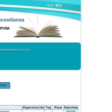
RUS
KAZ
йсембаева
ЫРОВА
ационная культура
Издательство
Год
Язык
Карточка
еречень