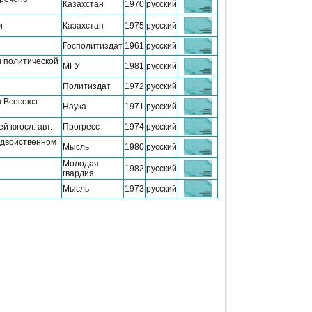
Казахстан
1970
русский
и
Казахстан
1975
русский
Госполитиздат
1961
русский
ы политической
МГУ
1981
русский
Политиздат
1972
русский
 Всесоюз.
Наука
1971
русский
й югосл. авт.
Прогресс
1974
русский
 двойственном
Мысль
1980
русский
Молодая
1982
русский
гвардия
Мысль
1973
русский