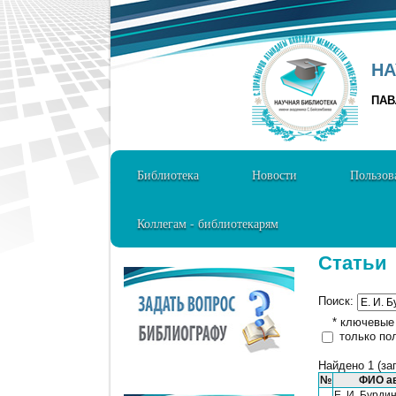
НА
ПАВ
Библиотека
Новости
Пользов
Коллегам - библиотекарям
Статьи
Поиск:
* ключевые с
только по
Найдено 1 (за
№
ФИО а
Е. И. Бурдин