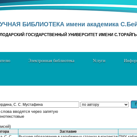
УЧНАЯ БИБЛИОТЕКА имени академика С.Бе
ЛОДАРСКИЙ ГОСУДАРСТВЕННЫЙ УНИВЕРСИТЕТ ИМЕНИ С.ТОРАЙГ
ателю
Электронная библиотека
Услуги
Информ
лова вводятся через запятую
лнотекстовые
писей)
втора
Заглавие
а, С. С.
Высшее образование в зарубежных странах в контексте
ПМУ хаба