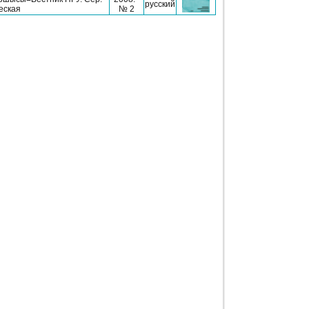
русский
еская
№ 2