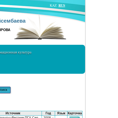
RUS
KAZ
йсембаева
ЫРОВА
ационная культура
Источник
Год
Язык
Карточка
ршысы=Вестник ПГУ. Сер.
2008. -