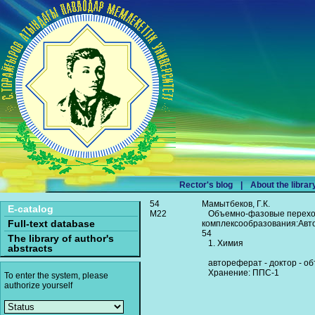
Rector's blog
|
About the librar
54
Мамытбеков, Г.К.
E-catalog
М22
Объемно-фазовые переходы
Full-text database
комплексообразования:Автор
54
The library of author's
1. Химия
abstracts
автореферат - доктор - об
Хранение: ППС-1
To enter the system, please
authorize yourself