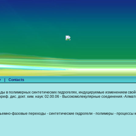
y
|
Contacts
 в полимерных синтетических гидрогелях, индуцируемые изменением свой
еф. дис. докт. хим. наук: 02.00.06 - Высокомолекулярные соединения.-Алматы
ъемно-фазовые переходы - синтетические гидрогели - полимеры - процессы ко