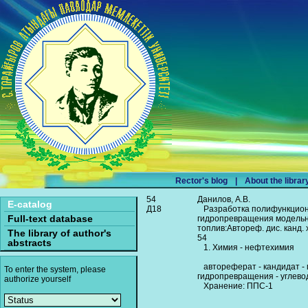
Rector's blog
|
About the librar
54
Данилов, А.В.
E-catalog
Д18
Разработка полифункцион
Full-text database
гидропревращения модельн
топлив:Автореф. дис. канд. 
The library of author's
54
abstracts
1. Химия - нефтехимия
автореферат - кандидат -
To enter the system, please
гидропревращения - углевод
authorize yourself
Хранение: ППС-1