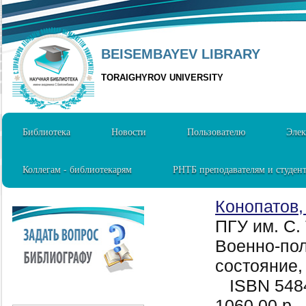
BEISEMBAYEV LIBRARY
TORAIGHYROV UNIVERSITY
Библиотека
Новости
Пользователю
Элек
Коллегам - библиотекарям
РНТБ преподавателям и студен
Конопатов, 
ПГУ им. С.
Военно-пол
состояние,
ISBN 548
1060.00 р.