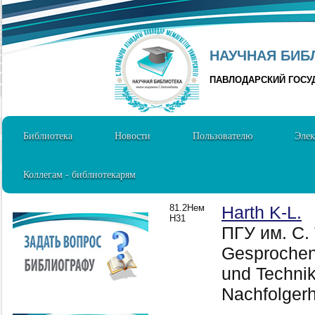
НАУЧНАЯ БИБЛ
ПАВЛОДАРСКИЙ ГОСУ
Библиотека
Новости
Пользователю
Элек
Коллегам - библиотекарям
81.2Нем
Harth K-L.
H31
ПГУ им. С.
Gesprochen
und Techni
Nachfolger