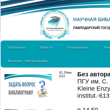
НАУЧНАЯ БИБЛ
ПАВЛОДАРСКИЙ ГОСУ
Библиотека
Новости
Пользователю
Элек
Коллегам - библиотекарям
81.2Нем
Без автор
K53
ПГУ им. С.
Kleine Enzy
institut.-613
р.14.50