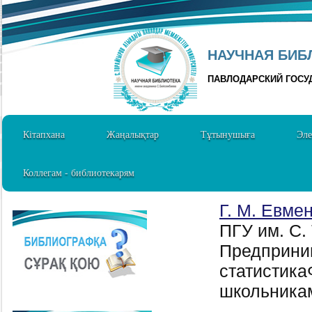
НАУЧНАЯ БИБЛ
ПАВЛОДАРСКИЙ ГОСУ
Кітапхана
Жаңалықтар
Тұтынушыға
Эле
Коллегам - библиотекарям
Г. М. Евмен
ПГУ им. С.
Предприним
статистика
школьника