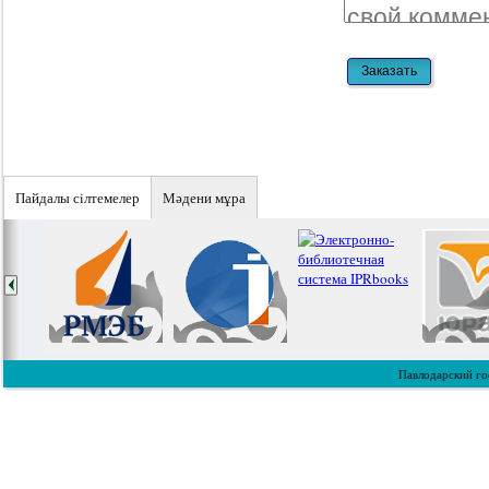
Пайдалы сiлтемелер
Мәдени мұра
Павлодарский го