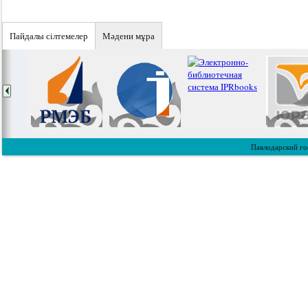
Пайдалы сiлтемелер
Мәдени мұра
Павлодарский го