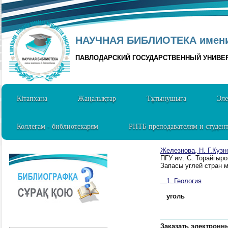
НАУЧНАЯ БИБЛИОТЕКА имени 
ПАВЛОДАРСКИЙ ГОСУДАРСТВЕННЫЙ УНИВЕ
Кітапхана
Жаңалықтар
Тұтынушыға
Эле
Коллегам - библиотекарям
РНТБ преподавателям и студен
Железнова, Н. Г.Кузне
ПГУ им. С. Торайгыро
Запасы углей стран м
1. Геология
уголь
Заказать электронн