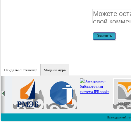
Пайдалы сiлтемелер
Мәдени мұра
Павлодарский го