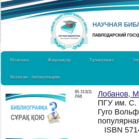
НАУЧНАЯ БИБЛ
ПАВЛОДАРСКИЙ ГОСУ
Кітапхана
Жаңалықтар
Тұтынушыға
Эле
Коллегам - библиотекарям
85.313(3)
Лобанов, М
Л68
ПГУ им. С.
Гуго Вольф 
популярная
ISBN 571