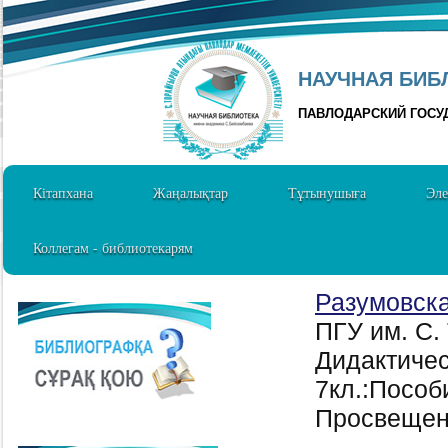
НАУЧНАЯ БИБЛ
ПАВЛОДАРСКИЙ ГОСУ
Кітапхана
Жаңалықтар
Тұтынушыға
Эле
Коллегам - библиотекарям
Разумовска
ПГУ им. С.
Дидактичес
7кл.:Пособи
Просвещен