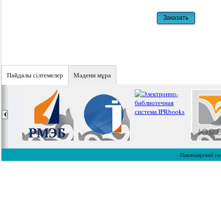
Пайдалы сiлтемелер
Мәдени мұра
Павлодарский го