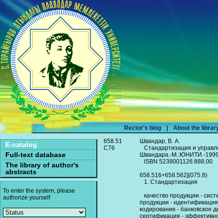
Rector's blog
|
About the librar
658.51
Швандар, В. А.
E-catalog
С76
Стандартизация и управлени
Full-text database
Швандара.-М.:ЮНИТИ.-1999.
ISBN 5238001126:888.00
The library of author's
abstracts
658.516+658.562](075.8)
1. Стандартизация
To enter the system, please
качество продукции - сист
authorize yourself
продукции - идентификация
кодирование - банковское д
сертификация - эффективно