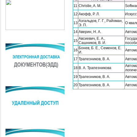
11
Christie, A. M.
Softwa
12
Акофф, Р. Л.
Искус
Азгальдов, Г. Г., Райхман,
13
О ква
Э. П.
14
Аверин, Н. А.
Автом
Авсиевич, Е. А.,
Госуда
15
Сашников, В. И.
пособ
Бонев, Б. Е., Семенов, Е.
16
Автома
И.
17
Трапезников, В. А.
Автома
Автом
18
В. А. Трапезникова
логиче
19
Трапезников, В. А.
Автома
20
Трапезников, В. А.
Автома