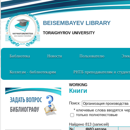
BEISEMBAYEV LIBRARY
TORAIGHYROV UNIVERSITY
Библиотека
Новости
Пользователю
Элек
Коллегам - библиотекарям
РНТБ преподавателям и студен
WORKING
Книги
Поиск:
* ключевые слова вводятся чер
только полнотекстовые
Найдено 813 (записей)
№
ФИО автора