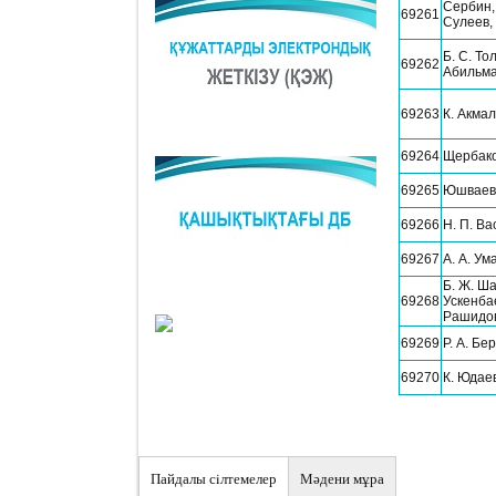
Сербин, 
69261
Сулеев, 
Б. С. То
69262
Абильм
69263
К. Акма
69264
Щербако
69265
Юшваева
69266
Н. П. Ва
69267
А. А. Ум
Б. Ж. Ша
69268
Ускенбае
Рашидо
69269
Р. А. Бе
69270
К. Юдае
Пайдалы сiлтемелер
Мәдени мұра