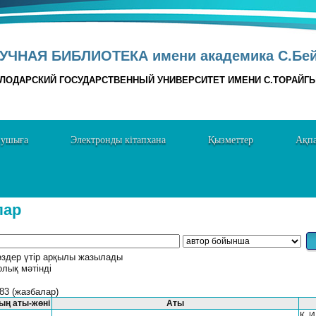
УЧНАЯ БИБЛИОТЕКА имени академика С.Бе
ЛОДАРСКИЙ ГОСУДАРСТВЕННЫЙ УНИВЕРСИТЕТ ИМЕНИ С.ТОРАЙГ
нушыға
Электронды кітапхана
Қызметтер
Ақпа
лар
дер үтір арқылы жазылады
олық мәтінді
83 (жазбалар)
ың аты-жөні
Аты
Қ. 