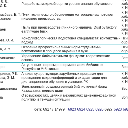
В. В.,
Разработка моделей оценки уровня знания обучаемого
хаб
Д. К.
К. 
Қ. 
лысбаев, Е. Т.
Пути технического обеспечения материальных потоков
хаб
ажинов
пищевого производства
К. 
Қ. 
Пыль при производстве глиняного кирпича=Dust by factory
лаев
хаб
earthnware brick
К. 
Конфликтологическая подготовка специалиста: контекстный
Пси
ва, О. И.
подход
обр
Освоение профессиональных норм студентами-
Пси
, И. У.
психологами в процессе обучения в вузе
обр
Управление библиотечными фондами: теоретические
сильченко
Вес
основы
Актуальные вопросы реформирования библиотек
аров
Вес
Республики Узбекистан
рипов, Р. К.
Анализ существующих зарубежных программ для
Қ. 
ва, Э. М.
проведения видеоконференций и их адаптации для
хаб
ва
дистанционного обучения в условиях РК
К. 
Электронный государственный библиотечный фонд
рдигалиева
Вес
Казахстана: первые шаги
О возможностях, целях и механизмах денежно-кредитной
ва
Воп
политики в текущей ситуации
беті: 6927 / 14979
6923
6924
6925
6926
6927
6928
69