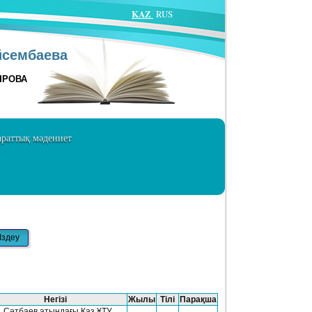
KAZ
RUS
йсембаева
ЫРОВА
раттық мәдениет
Негізі
Жылы
Тілі
Парақша
И. Cәтбаев атындағы Қаз ҰТУ