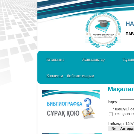
НА
ПАВ
Кітапхана
Жаңалықтар
Тұты
Коллегам - библиотекарям
Мақала
Іздеу:
* шешуші сөз
тек қана т
Табылды 1497
№
Авторд