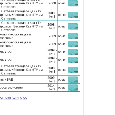
аршысы=Вестник Каз НТУ им.
2008
орыс
И. Сатпаева
И. Cәтбаев атындағы Қаз ҰТУ
2008. -
аршысы=Вестник Каз НТУ им.
орыс
№ 3
И. Сатпаева
И. Cәтбаев атындағы Қаз ҰТУ
2008. -
аршысы=Вестник Каз НТУ им.
орыс
№ 3
И. Сатпаева
хологическая наука и
2009
орыс
азование
хологическая наука и
2009
орыс
азование
2009. -
тник БАЕ
орыс
№ 1
2009. -
тник БАЕ
орыс
№ 1
И. Cәтбаев атындағы Қаз ҰТУ
2008. -
аршысы=Вестник Каз НТУ им.
орыс
№ 3
И. Сатпаева
2009. -
тник БАЕ
орыс
№ 1
2014. -
росы экономики
орыс
№ 9
29
6930
6931
>
>>