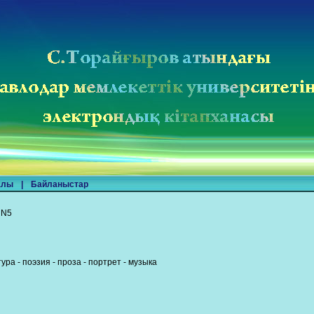
алы
|
Байланыстар
 N5
ра - поэзия - проза - портрет - музыка