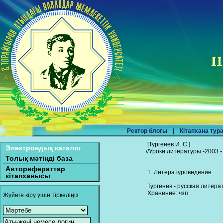
Ректор блогы
|
Кітапхана тур
[Тургенев И. С.]
Электрондық каталог
//Уроки литературы.-2003.-
Толық мәтінді база
Авторефераттар
1. Литературоведение
кітапханысы
Тургенев - русская литерату
Хранение: чзп
Жүйеге кіру үшін тіркеліңіз