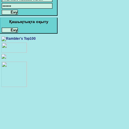
Қашықтықта оқыту