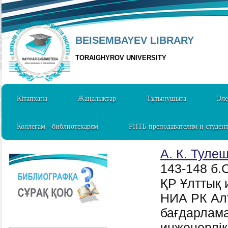
BEISEMBAYEV LIBRARY
TORAIGHYROV UNIVERSITY
Кітапхана
Жаңалықтар
Тұтынушыға
Эле
Коллегам - библиотекарям
РНТБ преподавателям и студен
А. К. Туле
143-148 б.C
ҚР Ұлттық
НИА РК Ал
бағдарлама
инженерлi