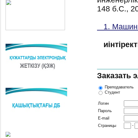
148 б.C., 2
1. Машин
иінтірек
Заказать 
Преподаватель
Студент
Логин
Пароль
E-mail
-
Страницы