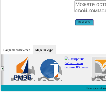
Пайдалы сiлтемелер
Мәдени мұра
Павлодарский го