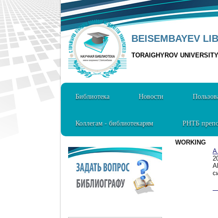
BEISEMBAYEV LI
TORAIGHYROV UNIVERSIT
Библиотека
Новости
Пользов
Коллегам - библиотекарям
РНТБ препо
WORKING
А
2
A
с
1