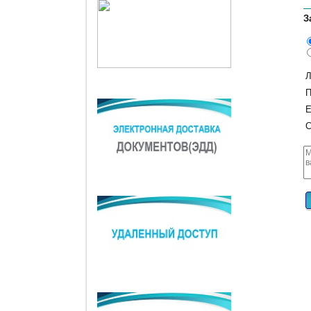
З
Л
П
E
С