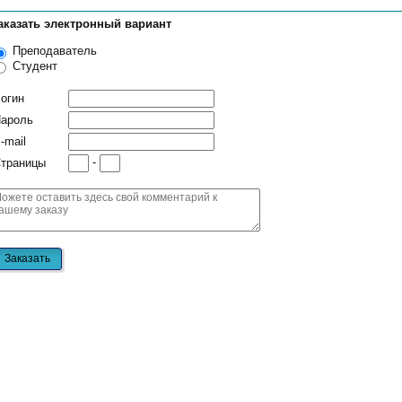
аказать электронный вариант
Преподаватель
Студент
огин
ароль
-mail
-
траницы