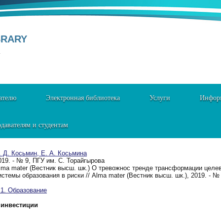
BRARY
Y
ателю
Электронная библиотека
Услуги
Информ
давателям и студентам
. Д. Косьмин, Е. А. Косьмина
019. - № 9, ПГУ им. С. Торайгырова
lma mater (Вестник высш. шк.) О тревожнос тренде трансформации цел
истемы образования в риски // Alma mater (Вестник высш. шк.), 2019. - №
. Образование
инвестиции