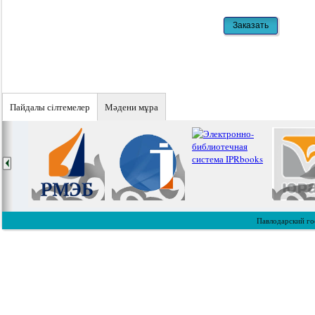
Пайдалы сiлтемелер
Мәдени мұра
Павлодарский го