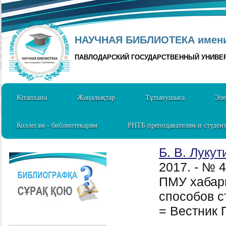
НАУЧНАЯ БИБЛИОТЕКА имени 
ПАВЛОДАРСКИЙ ГОСУДАРСТВЕННЫЙ УНИВЕ
Кітапхана
Жаңалықтар
Тұтынушыға
Эле
Коллегам - библиотекарям
РНТБ преподавателям и студен
Б. В. Лукут
2017. - № 
ПМУ хабарш
способов с
= Вестник 