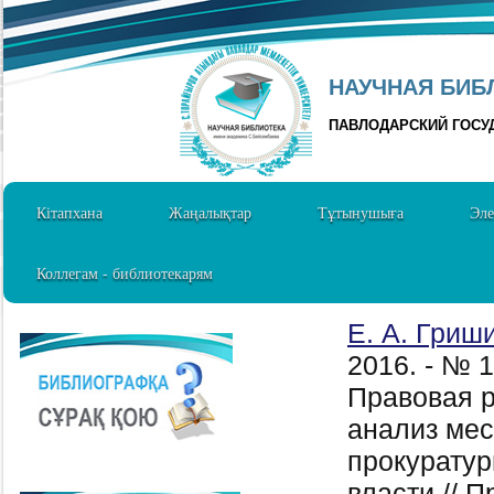
НАУЧНАЯ БИБЛ
ПАВЛОДАРСКИЙ ГОСУ
Кітапхана
Жаңалықтар
Тұтынушыға
Эле
Коллегам - библиотекарям
Е. А. Гриш
2016. - № 
Правовая 
анализ мес
прокуратур
власти // 