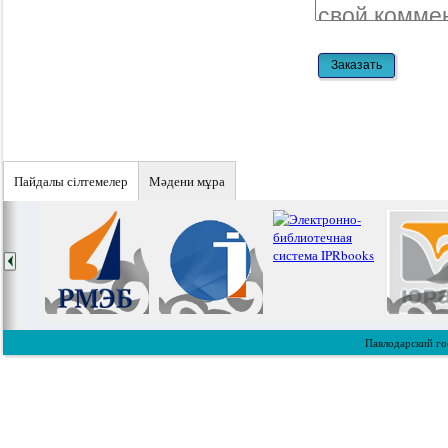
Пайдалы сiлтемелер
Мәдени мұра
Павлодарский го