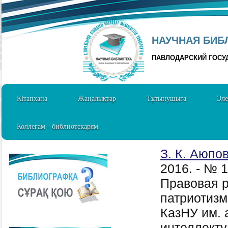
НАУЧНАЯ БИБЛ
ПАВЛОДАРСКИЙ ГОСУ
Кітапхана
Жаңалықтар
Тұтынушыға
Эле
Коллегам - библиотекарям
З. К. Аюпо
2016. - № 
Правовая р
патриотизм
КазНУ им.
интеллекту