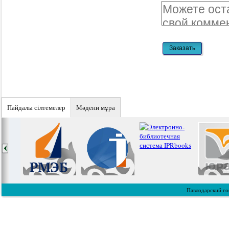
Пайдалы сiлтемелер
Мәдени мұра
Павлодарский го