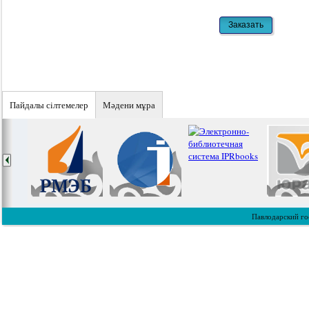
Пайдалы сiлтемелер
Мәдени мұра
Павлодарский го