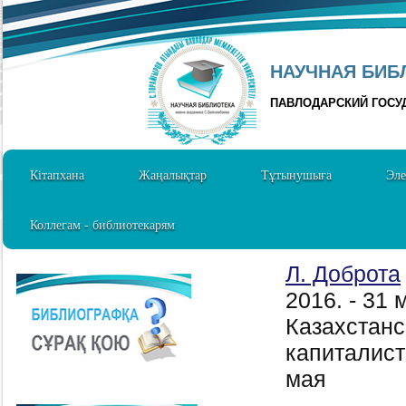
НАУЧНАЯ БИБЛ
ПАВЛОДАРСКИЙ ГОСУ
Кітапхана
Жаңалықтар
Тұтынушыға
Эле
Коллегам - библиотекарям
Л. Доброта
2016. - 31
Казахстанс
капиталист
мая