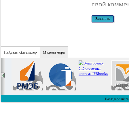
Пайдалы сiлтемелер
Мәдени мұра
Павлодарский го