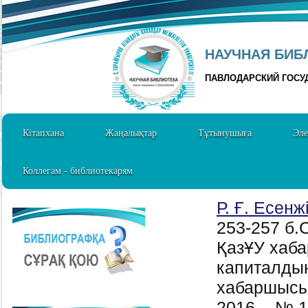
НАУЧНАЯ БИБЛ
ПАВЛОДАРСКИЙ ГОСУ
Кітапхана
Жаңалықтар
Тұтынушыға
Эле
Коллегам - библиотекарям
Р. Ғ. Есенж
253-257 б.C
ҚазҰУ хаб
капиталдың
хабаршысы 
2016. - № 1