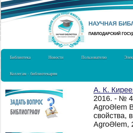
НАУЧНАЯ БИБЛ
ПАВЛОДАРСКИЙ ГОСУ
Библиотека
Новости
Пользователю
Элек
Коллегам - библиотекарям
А. К. Кирее
2016. - № 
AgroӘlem В
свойства, 
AgroӘlem, 