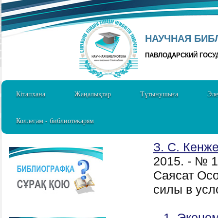
НАУЧНАЯ БИБЛ
ПАВЛОДАРСКИЙ ГОСУ
Кітапхана
Жаңалықтар
Тұтынушыға
Эле
Коллегам - библиотекарям
З. С. Кенж
2015. - № 
Саясат Осо
силы в усл
1. Эконом