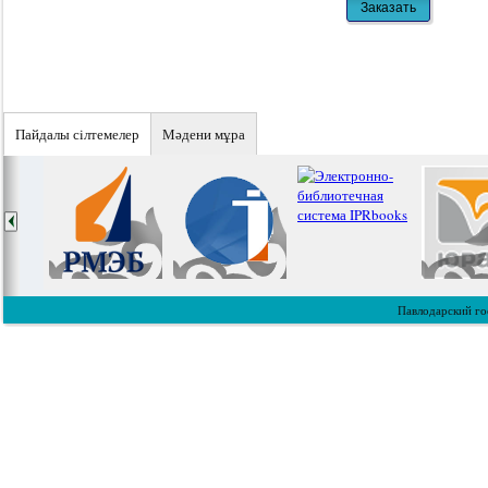
Пайдалы сiлтемелер
Мәдени мұра
Павлодарский го