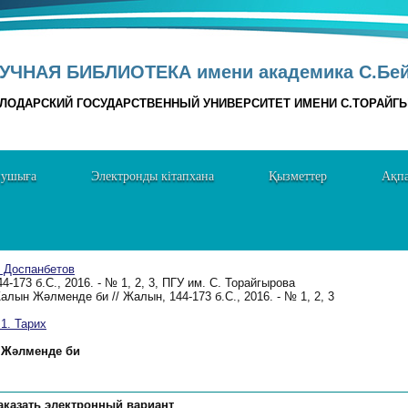
УЧНАЯ БИБЛИОТЕКА имени академика С.Бе
ЛОДАРСКИЙ ГОСУДАРСТВЕННЫЙ УНИВЕРСИТЕТ ИМЕНИ С.ТОРАЙГ
нушыға
Электронды кітапхана
Қызметтер
Ақпа
. Доспанбетов
44-173 б.C., 2016. - № 1, 2, 3, ПГУ им. С. Торайгырова
алын Жәлменде би // Жалын, 144-173 б.C., 2016. - № 1, 2, 3
. Тарих
Жәлменде би
аказать электронный вариант