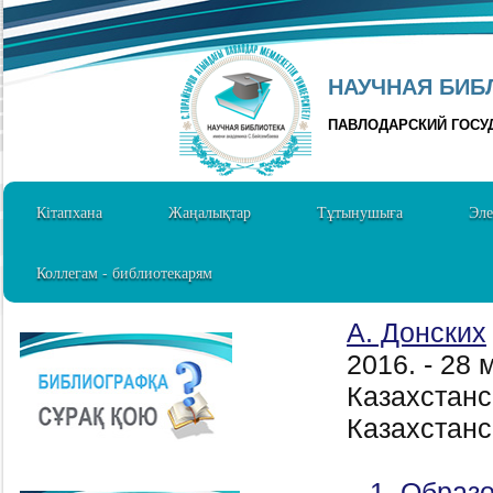
НАУЧНАЯ БИБЛ
ПАВЛОДАРСКИЙ ГОСУ
Кітапхана
Жаңалықтар
Тұтынушыға
Эле
Коллегам - библиотекарям
А. Донских
2016. - 28
Казахстанс
Казахстанс
1. Образо