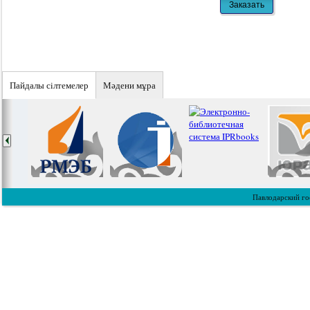
Пайдалы сiлтемелер
Мәдени мұра
Павлодарский го