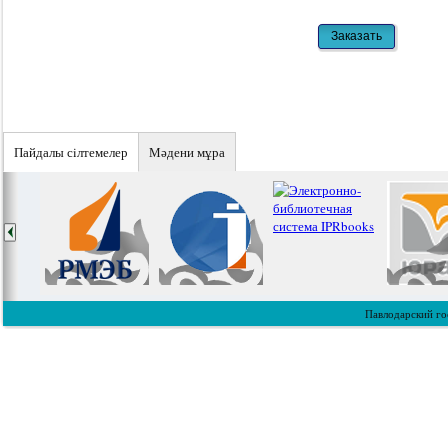
Пайдалы сiлтемелер
Мәдени мұра
Павлодарский го