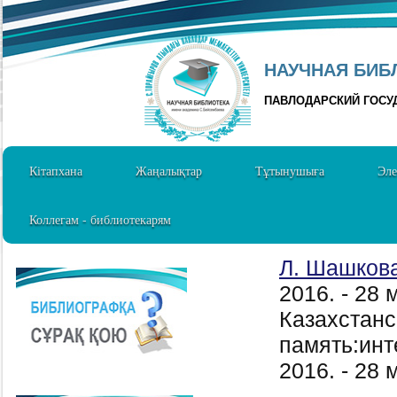
НАУЧНАЯ БИБЛ
ПАВЛОДАРСКИЙ ГОСУ
Кітапхана
Жаңалықтар
Тұтынушыға
Эле
Коллегам - библиотекарям
Л. Шашков
2016. - 28
Казахстан
память:инт
2016. - 28 