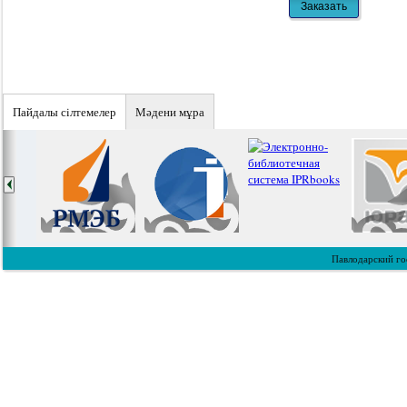
Пайдалы сiлтемелер
Мәдени мұра
Павлодарский го