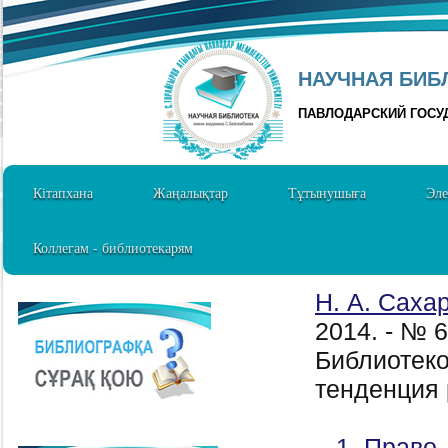
НАУЧНАЯ БИБЛ
ПАВЛОДАРСКИЙ ГОСУ
Кітапхана
Жаңалықтар
Тұтынушыға
Эле
Коллегам - библиотекарям
Н. А. Саха
2014. - № 
Библиотеко
тенденция 
1. Право