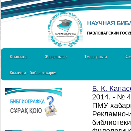
НАУЧНАЯ БИБЛ
ПАВЛОДАРСКИЙ ГОСУ
Кітапхана
Жаңалықтар
Тұтынушыға
Эле
Коллегам - библиотекарям
Б. К. Капас
2014. - № 
ПМУ хабар
Рекламно-
библиотеки
Филологиче