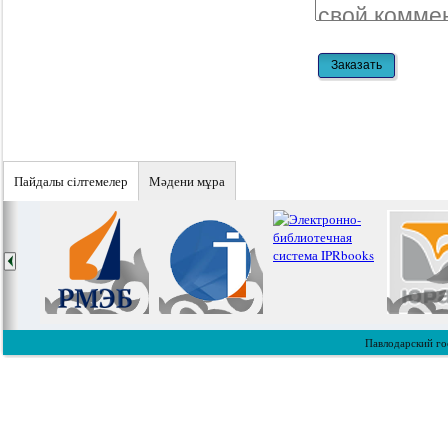
Пайдалы сiлтемелер
Мәдени мұра
Павлодарский го