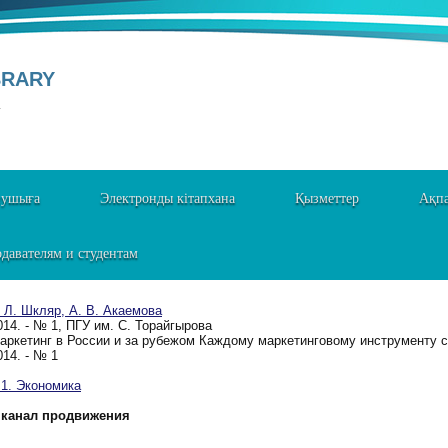
BRARY
Y
нушыға
Электронды кітапхана
Қызметтер
Ақпа
давателям и студентам
. Л. Шкляр, А. В. Акаемова
014. - № 1, ПГУ им. С. Торайгырова
аркетинг в России и за рубежом Каждому маркетинговому инструменту св
014. - № 1
. Экономика
канал продвижения