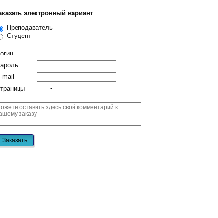
аказать электронный вариант
Преподаватель
Студент
огин
ароль
-mail
-
траницы