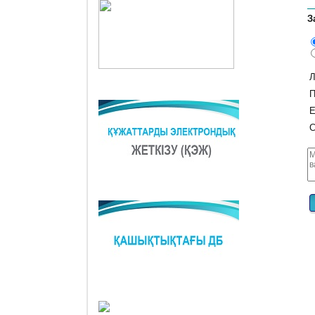
З
Л
П
E
С