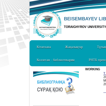
BEISEMBAYEV LI
TORAIGHYROV UNIVERSIT
Кітапхана
Жаңалықтар
Тұты
Коллегам - библиотекарям
РНТБ препо
WORKING
Т
2
М
2
1