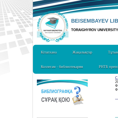
BEISEMBAYEV LI
TORAIGHYROV UNIVERSIT
Кітапхана
Жаңалықтар
Тұты
Коллегам - библиотекарям
РНТБ препо
С
2
Ф
Ф
1