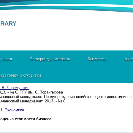
BRARY
Y
нушыға
Электронды кітапхана
Қызметтер
Ақпа
давателям и студентам
. В. Черемушкин
013. - № 6, ПГУ им. С. Торайгырова
инансовый менеджмент Предупреждение ошибок в оценке инвестиционны
инансовый менеджмент, 2013. - № 6
. Экономика
оценка стоимости бизнеса