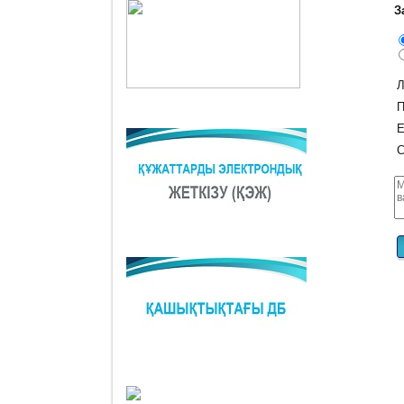
З
Л
П
E
С