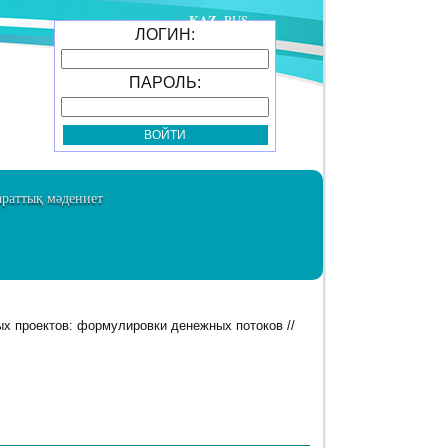
KAZ
RUS
ЛОГИН:
ПАРОЛЬ:
раттық мәдениет
х проектов: формулировки денежных потоков //