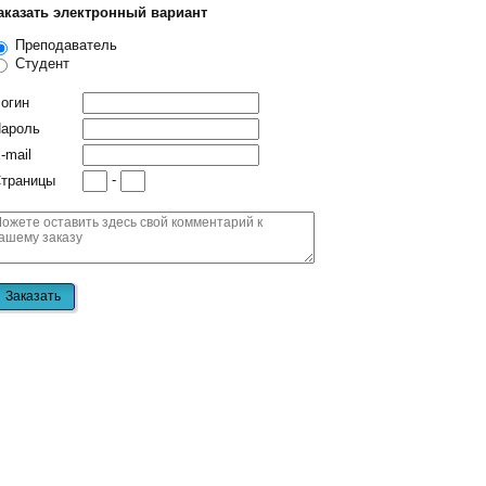
аказать электронный вариант
Преподаватель
Студент
огин
ароль
-mail
-
траницы