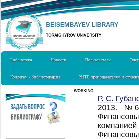
BEISEMBAYEV LIBRARY
TORAIGHYROV UNIVERSITY
Библиотека
Новости
Пользователю
Элек
Коллегам - библиотекарям
РНТБ преподавателям и студен
WORKING
Р. С. Губан
2013. - № 
Финансовы
компанией 
Финансовый