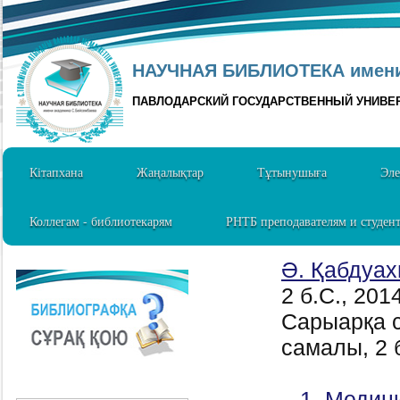
НАУЧНАЯ БИБЛИОТЕКА имени 
ПАВЛОДАРСКИЙ ГОСУДАРСТВЕННЫЙ УНИВЕ
Кітапхана
Жаңалықтар
Тұтынушыға
Эле
Коллегам - библиотекарям
РНТБ преподавателям и студен
Ә. Қабдуах
2 б.C., 201
Сарыарқа с
самалы, 2 б
1. Медиц