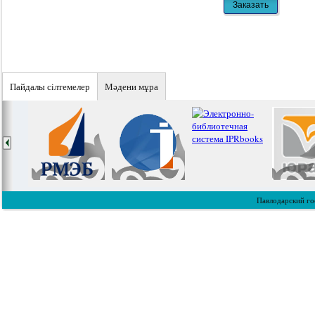
Пайдалы сiлтемелер
Мәдени мұра
Павлодарский го