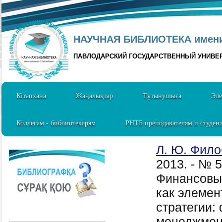
НАУЧНАЯ БИБЛИОТЕКА имени 
ПАВЛОДАРСКИЙ ГОСУДАРСТВЕННЫЙ УНИВЕ
Кітапхана
Жаңалықтар
Тұтынушыға
Эле
Коллегам - библиотекарям
РНТБ преподавателям и студен
Л. Ю. Фило
2013. - № 
Финансовы
как элемен
стратегии:
менеджмент