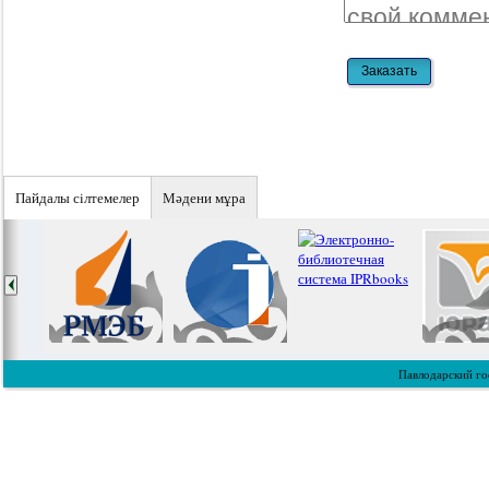
Пайдалы сiлтемелер
Мәдени мұра
Павлодарский го