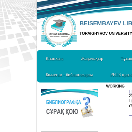
BEISEMBAYEV LI
TORAIGHYROV UNIVERSIT
Кітапхана
Жаңалықтар
Тұты
Коллегам - библиотекарям
РНТБ препо
WORKING
Н
2
П
у
1