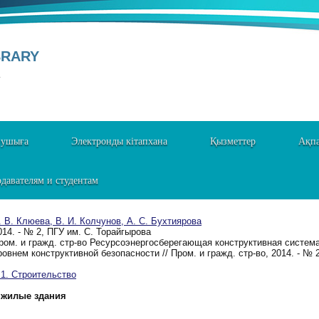
BRARY
Y
нушыға
Электронды кітапхана
Қызметтер
Ақпа
давателям и студентам
. В. Клюева, В. И. Колчунов, А. С. Бухтиярова
014. - № 2, ПГУ им. С. Торайгырова
ром. и гражд. стр-во Ресурсоэнергосберегающая конструктивная систе
ровнем конструктивной безопасности // Пром. и гражд. стр-во, 2014. - № 
. Строительство
жилые здания