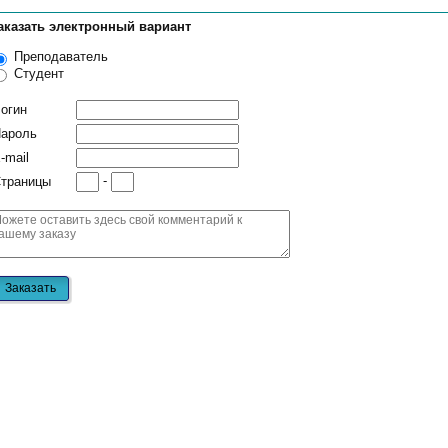
аказать электронный вариант
Преподаватель
Студент
огин
ароль
-mail
-
траницы