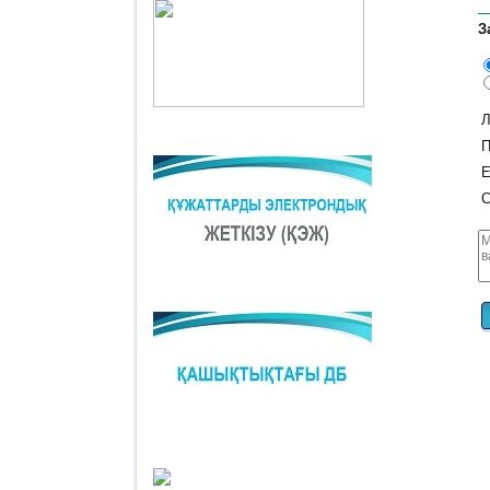
З
Л
П
E
С