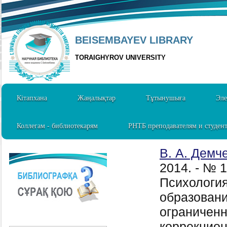
BEISEMBAYEV LIBRARY
TORAIGHYROV UNIVERSITY
Кітапхана
Жаңалықтар
Тұтынушыға
Эле
Коллегам - библиотекарям
РНТБ преподавателям и студен
В. А. Демч
2014. - № 
Психология
образовани
ограничен
коррекцион