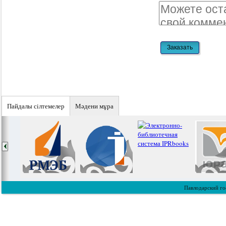
Пайдалы сiлтемелер
Мәдени мұра
Павлодарский го